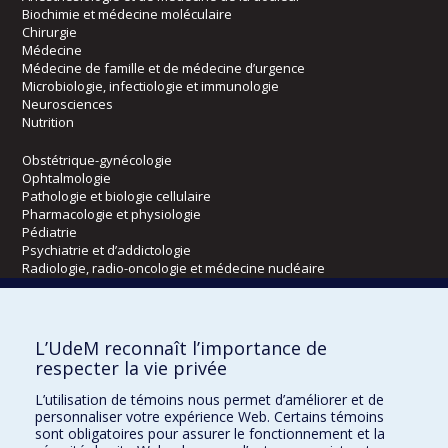
Biochimie et médecine moléculaire
Chirurgie
Médecine
Médecine de famille et de médecine d’urgence
Microbiologie, infectiologie et immunologie
Neurosciences
Nutrition
Obstétrique-gynécologie
Ophtalmologie
Pathologie et biologie cellulaire
Pharmacologie et physiologie
Pédiatrie
Psychiatrie et d’addictologie
Radiologie, radio-oncologie et médecine nucléaire
Écoles
L’UdeM reconnaît l’importance de
Kinésiologie et des sciences de l’activité physique
respecter la vie privée
Orthophonie et audiologie
L’utilisation de témoins nous permet d’améliorer et de
Réadaptation
personnaliser votre expérience Web. Certains témoins
sont obligatoires pour assurer le fonctionnement et la