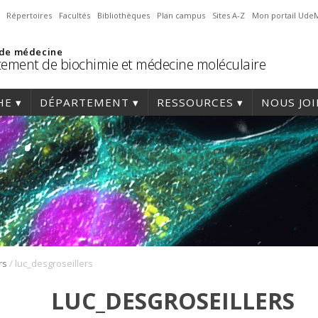
Répertoires
Facultés
Bibliothèques
Plan campus
Sites A-Z
Mon portail Ude
 de médecine
ement de biochimie et médecine moléculaire
HE
DÉPARTEMENT
RESSOURCES
NOUS JO
/
rs
luc_desgroseillers
LUC_DESGROSEILLERS