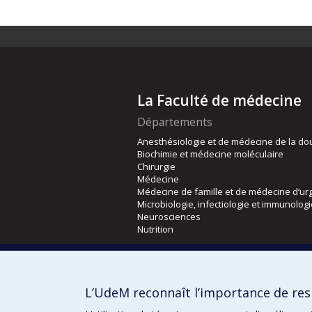
La Faculté de médecine
Départements
Anesthésiologie et de médecine de la do
Biochimie et médecine moléculaire
Chirurgie
Médecine
Médecine de famille et de médecine d’ur
Microbiologie, infectiologie et immunolog
Neurosciences
Nutrition
Écoles
Kinésiologie et des sciences de l’activité
L’UdeM reconnaît l’importance de resp
Orthophonie et audiologie
Réadaptation