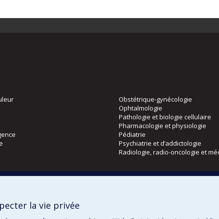
uleur
Obstétrique-gynécologie
Ophtalmologie
Pathologie et biologie cellulaire
Pharmacologie et physiologie
gence
Pédiatrie
ie
Psychiatrie et d’addictologie
Radiologie, radio-oncologie et mé
Directions
 physique
DPC
ecter la vie privée
CPASS
Éthique clinique