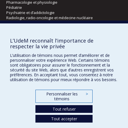
Pharmacologie et physiologie
Pédiatrie
Psychiatrie et d’addictologie
Radiologie, radio-oncologie et médecine nucléaire
Écoles
L’UdeM reconnaît l’importance de
Kinésiologie et des sciences de l’activité physique
respecter la vie privée
Orthophonie et audiologie
L’utilisation de témoins nous permet d’améliorer et de
Réadaptation
personnaliser votre expérience Web. Certains témoins
sont obligatoires pour assurer le fonctionnement et la
Directions
sécurité du site Web, alors que d’autres enregistrent vos
préférences. En acceptant tout, vous consentez à notre
DPC
utilisation de témoins pour mieux répondre à vos besoins.
CPASS
Éthique clinique
Personnaliser les
>
témoins
Tout refuser
Tout accepter