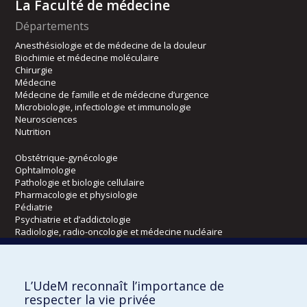
La Faculté de médecine
Départements
Anesthésiologie et de médecine de la douleur
Biochimie et médecine moléculaire
Chirurgie
Médecine
Médecine de famille et de médecine d’urgence
Microbiologie, infectiologie et immunologie
Neurosciences
Nutrition
Obstétrique-gynécologie
Ophtalmologie
Pathologie et biologie cellulaire
Pharmacologie et physiologie
Pédiatrie
Psychiatrie et d’addictologie
Radiologie, radio-oncologie et médecine nucléaire
Écoles
L’UdeM reconnaît l’importance de
Kinésiologie et des sciences de l’activité physique
respecter la vie privée