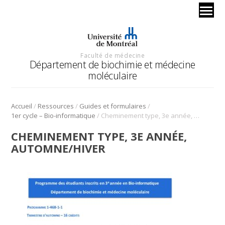
Faculté de médecine
Département de biochimie et médecine
moléculaire
/
/
/
Accueil
Ressources
Guides et formulaires
/
1er cycle – Bio-informatique
Cheminement type, 3e année, Automne/Hiver
CHEMINEMENT TYPE, 3E ANNÉE,
AUTOMNE/HIVER