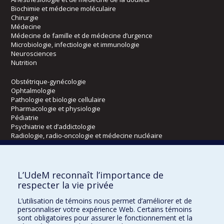
Biochimie et médecine moléculaire
Chirurgie
Médecine
Médecine de famille et de médecine d’urgence
Microbiologie, infectiologie et immunologie
Neurosciences
Nutrition
Obstétrique-gynécologie
Ophtalmologie
Pathologie et biologie cellulaire
Pharmacologie et physiologie
Pédiatrie
Psychiatrie et d’addictologie
Radiologie, radio-oncologie et médecine nucléaire
Écoles
L’UdeM reconnaît l’importance de
Kinésiologie et des sciences de l’activité physique
respecter la vie privée
Orthophonie et audiologie
L’utilisation de témoins nous permet d’améliorer et de
Réadaptation
personnaliser votre expérience Web. Certains témoins
sont obligatoires pour assurer le fonctionnement et la