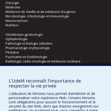
Chirurgie
Médecine
Médecine de famille et de médecine d’urgence
Microbiologie, infectiologie et immunologie
Neurosciences
Nutrition
Obstétrique-gynécologie
Ophtalmologie
Pathologie et biologie cellulaire
Pharmacologie et physiologie
Pédiatrie
Psychiatrie et d’addictologie
Radiologie, radio-oncologie et médecine nucléaire
Écoles
L’UdeM reconnaît l’importance de
Kinésiologie et des sciences de l’activité physique
respecter la vie privée
Orthophonie et audiologie
L’utilisation de témoins nous permet d’améliorer et de
Réadaptation
personnaliser votre expérience Web. Certains témoins
sont obligatoires pour assurer le fonctionnement et la
Directions
sécurité du site Web, alors que d’autres enregistrent vos
préférences. En acceptant tout, vous consentez à notre