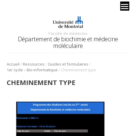
Faculté de médecine
Département de biochimie et médecine
moléculaire
/
/
/
Accueil
Ressources
Guides et formulaires
/
1er cycle – Bio-informatique
Cheminement type
CHEMINEMENT TYPE