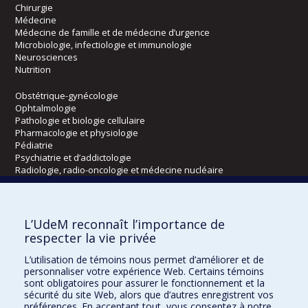
Chirurgie
Médecine
Médecine de famille et de médecine d’urgence
Microbiologie, infectiologie et immunologie
Neurosciences
Nutrition
Obstétrique-gynécologie
Ophtalmologie
Pathologie et biologie cellulaire
Pharmacologie et physiologie
Pédiatrie
Psychiatrie et d’addictologie
Radiologie, radio-oncologie et médecine nucléaire
Écoles
L’UdeM reconnaît l’importance de
Kinésiologie et des sciences de l’activité physique
respecter la vie privée
Orthophonie et audiologie
L’utilisation de témoins nous permet d’améliorer et de
Réadaptation
personnaliser votre expérience Web. Certains témoins
sont obligatoires pour assurer le fonctionnement et la
Directions
sécurité du site Web, alors que d’autres enregistrent vos
préférences. En acceptant tout, vous consentez à notre