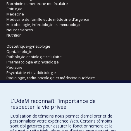
Biochimie et médecine moléculaire
Chirurgie
Médecine
Médecine de famille et de médecine d’urgence
Microbiologie, infectiologie et immunologie
Neurosciences
Nutrition
Obstétrique-gynécologie
Ophtalmologie
Pathologie et biologie cellulaire
Pharmacologie et physiologie
Pédiatrie
Psychiatrie et d’addictologie
Radiologie, radio-oncologie et médecine nucléaire
Écoles
L’UdeM reconnaît l’importance de
Kinésiologie et des sciences de l’activité physique
respecter la vie privée
Orthophonie et audiologie
L’utilisation de témoins nous permet d’améliorer et de
Réadaptation
personnaliser votre expérience Web. Certains témoins
sont obligatoires pour assurer le fonctionnement et la
Directions
sécurité du site Web, alors que d’autres enregistrent vos