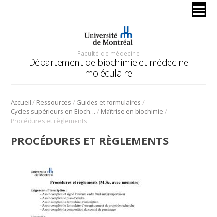
Faculté de médecine
Département de biochimie et médecine
moléculaire
/
/
/
Accueil
Ressources
Guides et formulaires
/
/
Cycles supérieurs en Biochimie
Maîtrise en biochimie
Procédures et règlements
PROCÉDURES ET RÈGLEMENTS