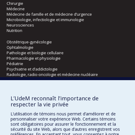
Chirurgie
Médecine
Médecine de famille et de médecine d’urgence
Microbiologie, infectiologie et immunologie
Neurosciences
Nutrition
Obstétrique-gynécologie
Ophtalmologie
Pathologie et biologie cellulaire
Pharmacologie et physiologie
Pédiatrie
Psychiatrie et d’addictologie
Radiologie, radio-oncologie et médecine nucléaire
Écoles
L’UdeM reconnaît l’importance de
Kinésiologie et des sciences de l’activité physique
respecter la vie privée
Orthophonie et audiologie
L’utilisation de témoins nous permet d’améliorer et de
Réadaptation
personnaliser votre expérience Web. Certains témoins
sont obligatoires pour assurer le fonctionnement et la
Directions
sécurité du site Web, alors que d’autres enregistrent vos
préférences. En acceptant tout, vous consentez à notre