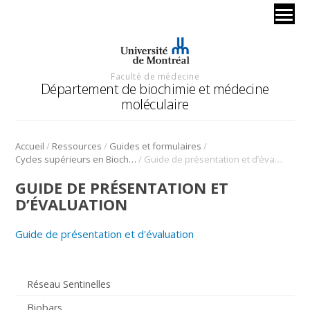
Faculté de médecine
Département de biochimie et médecine
moléculaire
/
/
/
Accueil
Ressources
Guides et formulaires
/
Cycles supérieurs en Biochimie
Guide de présentation et d’évaluation
GUIDE DE PRÉSENTATION ET
D’ÉVALUATION
Guide de présentation et d'évaluation
Réseau Sentinelles
Biobars