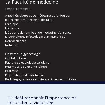
La Faculté de médecine
Départements
Anesthésiologie et de médecine de la douleur
Biochimie et médecine moléculaire
Chirurgie
Médecine
Médecine de famille et de médecine d’urgence
Microbiologie, infectiologie et immunologie
Neurosciences
Nutrition
Obstétrique-gynécologie
Ophtalmologie
Pathologie et biologie cellulaire
Pharmacologie et physiologie
Pédiatrie
Psychiatrie et d’addictologie
Radiologie, radio-oncologie et médecine nucléaire
Écoles
L’UdeM reconnaît l’importance de
Kinésiologie et des sciences de l’activité physique
respecter la vie privée