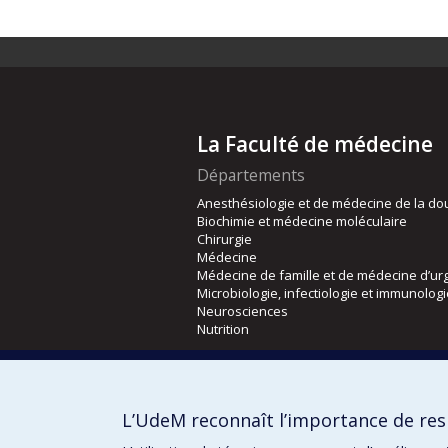
La Faculté de médecine
Départements
Anesthésiologie et de médecine de la do
Biochimie et médecine moléculaire
Chirurgie
Médecine
Médecine de famille et de médecine d’ur
Microbiologie, infectiologie et immunolog
Neurosciences
Nutrition
Écoles
Kinésiologie et des sciences de l’activité
L’UdeM reconnaît l’importance de resp
Orthophonie et audiologie
Réadaptation