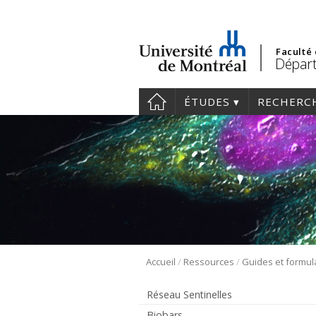
Faculté
Départ
ÉTUDES
RECHERC
/
/
Accueil
Ressources
Guides et formul
Réseau Sentinelles
Biobars