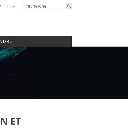
M
English
INDRE
N ET