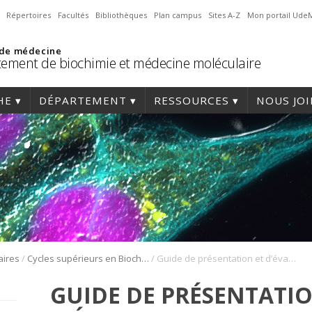
Répertoires
Facultés
Bibliothèques
Plan campus
Sites A-Z
Mon portail Ude
 de médecine
ement de biochimie et médecine moléculaire
HE
DÉPARTEMENT
RESSOURCES
NOUS JO
/
/
aires
Cycles supérieurs en Biochimie
Guide de présentation et d’évaluation
GUIDE DE PRÉSENTATIO