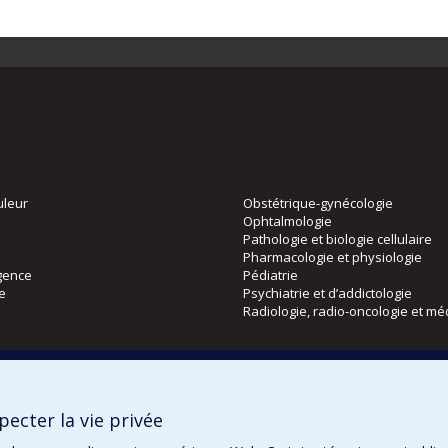
uleur
Obstétrique-gynécologie
Ophtalmologie
Pathologie et biologie cellulaire
Pharmacologie et physiologie
gence
Pédiatrie
ie
Psychiatrie et d’addictologie
Radiologie, radio-oncologie et mé
Directions
 physique
DPC
ecter la vie privée
CPASS
Éthique clinique