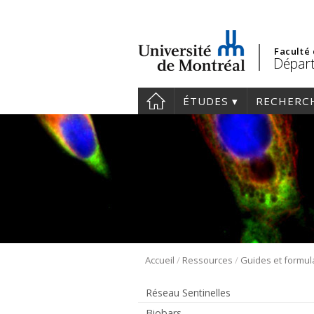
Faculté
Départ
ÉTUDES
RECHERC
/
/
Accueil
Ressources
Guides et formul
Réseau Sentinelles
Biobars