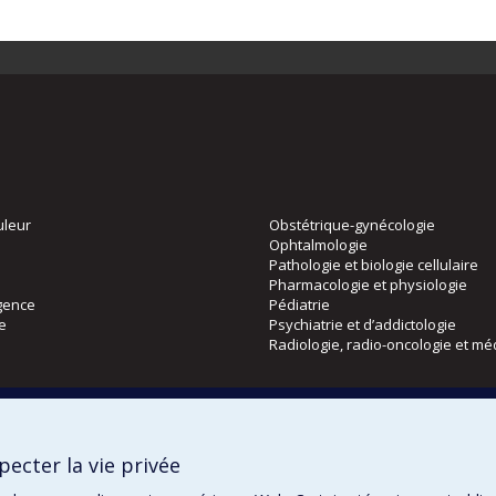
uleur
Obstétrique-gynécologie
Ophtalmologie
Pathologie et biologie cellulaire
Pharmacologie et physiologie
gence
Pédiatrie
ie
Psychiatrie et d’addictologie
Radiologie, radio-oncologie et mé
Directions
 physique
DPC
ecter la vie privée
CPASS
Éthique clinique