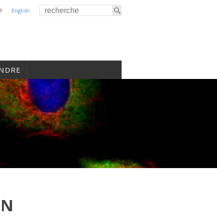
M
English
INDRE
ON