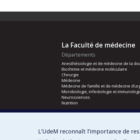
La Faculté de médecine
Départements
Anesthésiologie et de médecine de la do
Biochimie et médecine moléculaire
Chirurgie
Médecine
Médecine de famille et de médecine d’ur
Microbiologie, infectiologie et immunolog
Neurosciences
Nutrition
Écoles
Kinésiologie et des sciences de l’activité
L’UdeM reconnaît l’importance de resp
Orthophonie et audiologie
Réadaptation