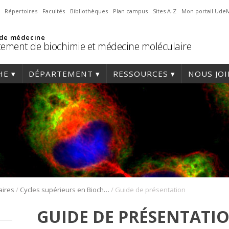
Répertoires
Facultés
Bibliothèques
Plan campus
Sites A-Z
Mon portail Ude
 de médecine
ement de biochimie et médecine moléculaire
HE
DÉPARTEMENT
RESSOURCES
NOUS JO
/
/
aires
Cycles supérieurs en Biochimie
Guide de présentation
GUIDE DE PRÉSENTATI