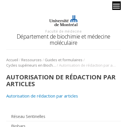
Faculté de médecine
Département de biochimie et médecine
moléculaire
/
/
/
Accueil
Ressources
Guides et formulaires
/
Cycles supérieurs en Biochimie
Autorisation de rédaction par articles
AUTORISATION DE RÉDACTION PAR
ARTICLES
Autorisation de rédaction par articles
Réseau Sentinelles
Biobars