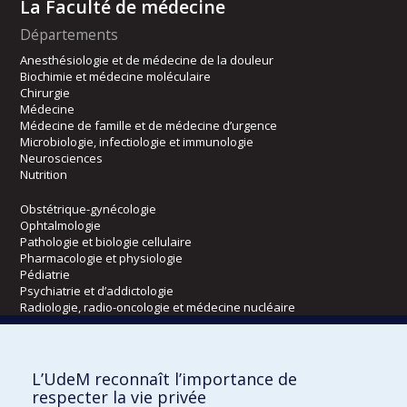
La Faculté de médecine
Départements
Anesthésiologie et de médecine de la douleur
Biochimie et médecine moléculaire
Chirurgie
Médecine
Médecine de famille et de médecine d’urgence
Microbiologie, infectiologie et immunologie
Neurosciences
Nutrition
Obstétrique-gynécologie
Ophtalmologie
Pathologie et biologie cellulaire
Pharmacologie et physiologie
Pédiatrie
Psychiatrie et d’addictologie
Radiologie, radio-oncologie et médecine nucléaire
Écoles
L’UdeM reconnaît l’importance de
Kinésiologie et des sciences de l’activité physique
respecter la vie privée