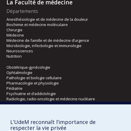
La Faculté de médecine
Départements
Anesthésiologie et de médecine de la douleur
Biochimie et médecine moléculaire
Chirurgie
Médecine
Médecine de famille et de médecine d’urgence
Microbiologie, infectiologie et immunologie
Neurosciences
Nutrition
Obstétrique-gynécologie
Ophtalmologie
Pathologie et biologie cellulaire
Pharmacologie et physiologie
Pédiatrie
Psychiatrie et d’addictologie
Radiologie, radio-oncologie et médecine nucléaire
Écoles
L’UdeM reconnaît l’importance de
Kinésiologie et des sciences de l’activité physique
respecter la vie privée