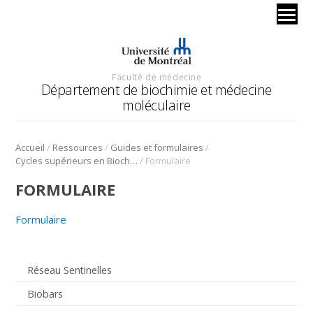
Faculté de médecine
Département de biochimie et médecine
moléculaire
/
/
/
Accueil
Ressources
Guides et formulaires
/
Cycles supérieurs en Biochimie
Formulaire
FORMULAIRE
Formulaire
Réseau Sentinelles
Biobars