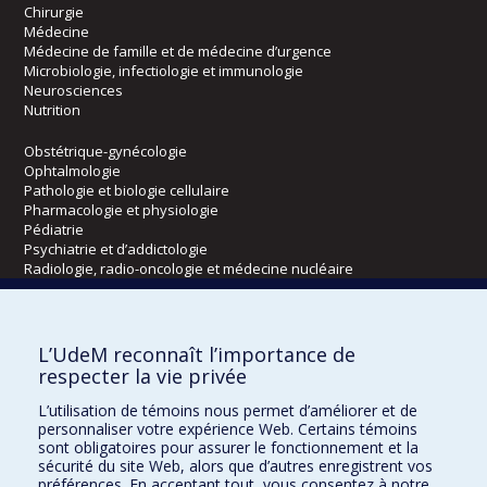
Chirurgie
Médecine
Médecine de famille et de médecine d’urgence
Microbiologie, infectiologie et immunologie
Neurosciences
Nutrition
Obstétrique-gynécologie
Ophtalmologie
Pathologie et biologie cellulaire
Pharmacologie et physiologie
Pédiatrie
Psychiatrie et d’addictologie
Radiologie, radio-oncologie et médecine nucléaire
Écoles
L’UdeM reconnaît l’importance de
Kinésiologie et des sciences de l’activité physique
respecter la vie privée
Orthophonie et audiologie
L’utilisation de témoins nous permet d’améliorer et de
Réadaptation
personnaliser votre expérience Web. Certains témoins
sont obligatoires pour assurer le fonctionnement et la
Directions
sécurité du site Web, alors que d’autres enregistrent vos
préférences. En acceptant tout, vous consentez à notre