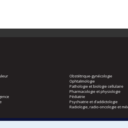
uleur
Obstétrique-gynécologie
Ophtalmologie
Pathologie et biologie cellulaire
Pharmacologie et physiologie
gence
Pédiatrie
ie
Psychiatrie et d’addictologie
Radiologie, radio-oncologie et mé
Directions