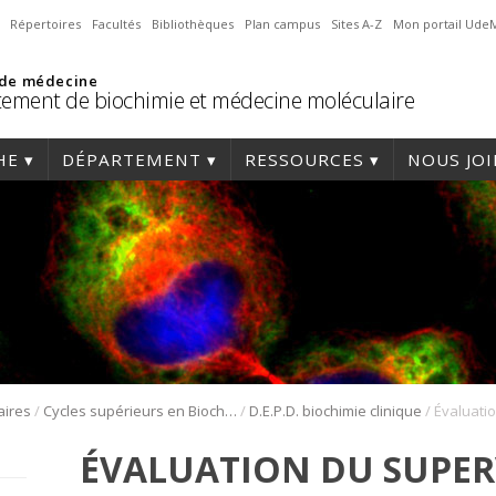
Répertoires
Facultés
Bibliothèques
Plan campus
Sites A-Z
Mon portail Ude
 de médecine
ement de biochimie et médecine moléculaire
HE
DÉPARTEMENT
RESSOURCES
NOUS JO
/
/
/
aires
Cycles supérieurs en Biochimie
D.E.P.D. biochimie clinique
ÉVALUATION DU SUPERV