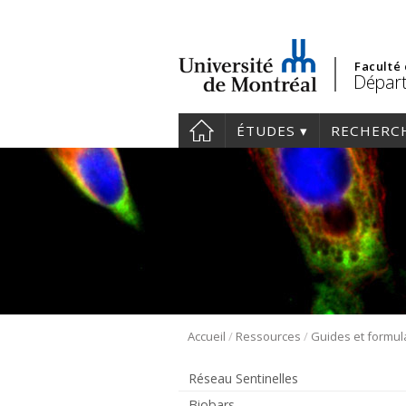
Faculté
Départ
ÉTUDES
RECHERC
/
/
Accueil
Ressources
Guides et formul
Réseau Sentinelles
Biobars