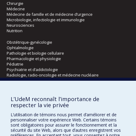
Chirurgie
Médecine
Médecine de famille et de médecine d’urgence
Microbiologie, infectiologie et immunologie
Neurosciences
Nutrition
Obstétrique-gynécologie
Ophtalmologie
Pathologie et biologie cellulaire
Pharmacologie et physiologie
Pédiatrie
Psychiatrie et d’addictologie
Radiologie, radio-oncologie et médecine nucléaire
Écoles
L’UdeM reconnaît l’importance de
Kinésiologie et des sciences de l’activité physique
respecter la vie privée
Orthophonie et audiologie
L’utilisation de témoins nous permet d’améliorer et de
Réadaptation
personnaliser votre expérience Web. Certains témoins
sont obligatoires pour assurer le fonctionnement et la
Directions
sécurité du site Web, alors que d’autres enregistrent vos
préférences. En acceptant tout, vous consentez à notre