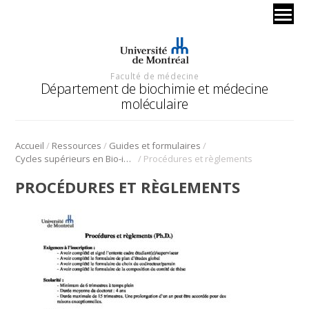
Faculté de médecine
Département de biochimie et médecine
moléculaire
/
/
/
Accueil
Ressources
Guides et formulaires
/
Cycles supérieurs en Bio-informatique
Procédures et règlements
PROCÉDURES ET RÈGLEMENTS