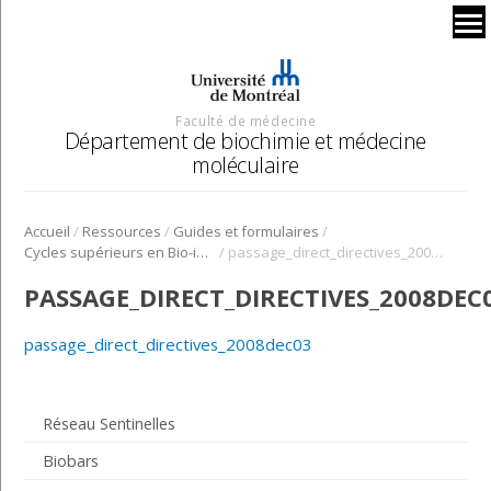
Faculté de médecine
Département de biochimie et médecine
moléculaire
/
/
/
Accueil
Ressources
Guides et formulaires
/
Cycles supérieurs en Bio-informatique
passage_direct_directives_2008dec03
PASSAGE_DIRECT_DIRECTIVES_2008DEC
passage_direct_directives_2008dec03
Réseau Sentinelles
Biobars