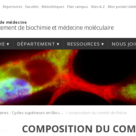
Répertoires
Facultés
Bibliothèques
Plan campus
Sites A-Z
Mon portail Ude
 de médecine
ement de biochimie et médecine moléculaire
HE
DÉPARTEMENT
RESSOURCES
NOUS JO
/
/
aires
Cycles supérieurs en Bio-informatique
composition du comité de thèse
COMPOSITION DU COMI