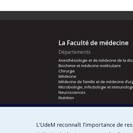
La Faculté de médecine
Départements
Anesthésiologie et de médecine de la do
Biochimie et médecine moléculaire
Chirurgie
Médecine
Médecine de famille et de médecine d’ur
Microbiologie, infectiologie et immunolog
Neurosciences
Nutrition
Écoles
Kinésiologie et des sciences de l’activité
L’UdeM reconnaît l’importance de resp
Orthophonie et audiologie
Réadaptation