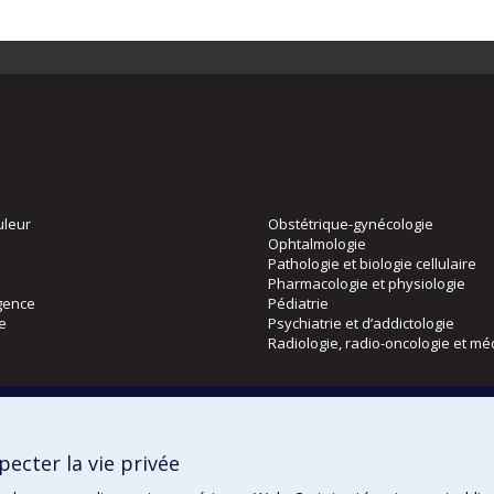
uleur
Obstétrique-gynécologie
Ophtalmologie
Pathologie et biologie cellulaire
Pharmacologie et physiologie
gence
Pédiatrie
ie
Psychiatrie et d’addictologie
Radiologie, radio-oncologie et mé
Directions
 physique
DPC
ecter la vie privée
CPASS
Éthique clinique