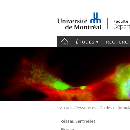
Faculté
Départ
ÉTUDES
RECHERC
/
/
Accueil
Ressources
Guides et formul
Réseau Sentinelles
Biobars