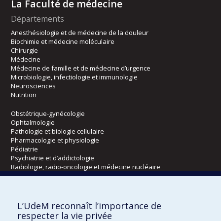
La Faculté de médecine
Départements
Anesthésiologie et de médecine de la douleur
Biochimie et médecine moléculaire
Chirurgie
Médecine
Médecine de famille et de médecine d’urgence
Microbiologie, infectiologie et immunologie
Neurosciences
Nutrition
Obstétrique-gynécologie
Ophtalmologie
Pathologie et biologie cellulaire
Pharmacologie et physiologie
Pédiatrie
Psychiatrie et d’addictologie
Radiologie, radio-oncologie et médecine nucléaire
Écoles
L’UdeM reconnaît l’importance de
Kinésiologie et des sciences de l’activité physique
respecter la vie privée