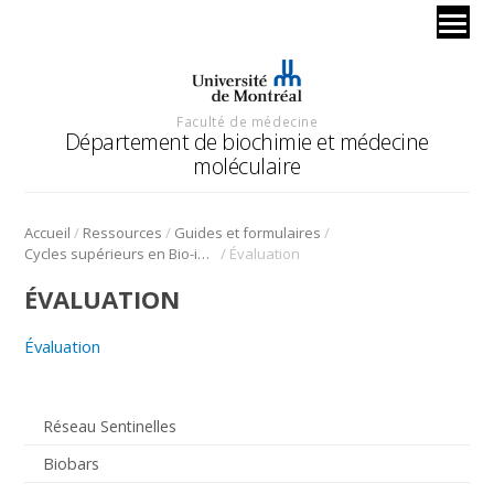
Faculté de médecine
Département de biochimie et médecine
moléculaire
/
/
/
Accueil
Ressources
Guides et formulaires
/
Cycles supérieurs en Bio-informatique
Évaluation
ÉVALUATION
Évaluation
Réseau Sentinelles
Biobars