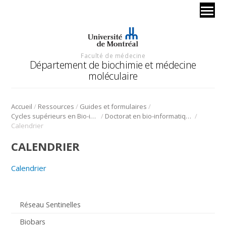
Faculté de médecine
Département de biochimie et médecine
moléculaire
/
/
/
Accueil
Ressources
Guides et formulaires
/
/
Cycles supérieurs en Bio-informatique
Doctorat en bio-informatique
Calendrier
CALENDRIER
Calendrier
Réseau Sentinelles
Biobars