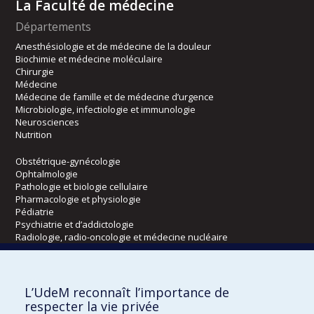
La Faculté de médecine
Départements
Anesthésiologie et de médecine de la douleur
Biochimie et médecine moléculaire
Chirurgie
Médecine
Médecine de famille et de médecine d’urgence
Microbiologie, infectiologie et immunologie
Neurosciences
Nutrition
Obstétrique-gynécologie
Ophtalmologie
Pathologie et biologie cellulaire
Pharmacologie et physiologie
Pédiatrie
Psychiatrie et d’addictologie
Radiologie, radio-oncologie et médecine nucléaire
Écoles
L’UdeM reconnaît l’importance de
Kinésiologie et des sciences de l’activité physique
respecter la vie privée