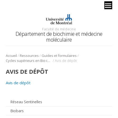
Faculté de médecine
Département de biochimie et médecine
moléculaire
/
/
/
Accueil
Ressources
Guides et formulaires
/
Cycles supérieurs en Bio-informatique
Avis de dépôt
AVIS DE DÉPÔT
Avis de dépôt
Réseau Sentinelles
Biobars