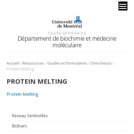
Faculté de médecine
Département de biochimie et médecine
moléculaire
/
/
/
/
Accueil
Ressources
Guides et formulaires
Chercheurs
Protein Melting
PROTEIN MELTING
Protein Melting
Réseau Sentinelles
Biobars