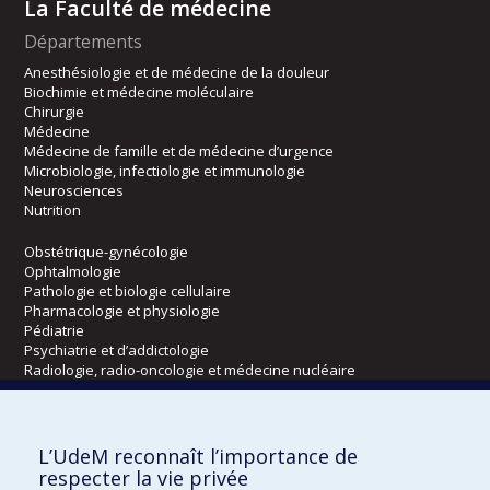
La Faculté de médecine
Départements
Anesthésiologie et de médecine de la douleur
Biochimie et médecine moléculaire
Chirurgie
Médecine
Médecine de famille et de médecine d’urgence
Microbiologie, infectiologie et immunologie
Neurosciences
Nutrition
Obstétrique-gynécologie
Ophtalmologie
Pathologie et biologie cellulaire
Pharmacologie et physiologie
Pédiatrie
Psychiatrie et d’addictologie
Radiologie, radio-oncologie et médecine nucléaire
Écoles
L’UdeM reconnaît l’importance de
Kinésiologie et des sciences de l’activité physique
respecter la vie privée