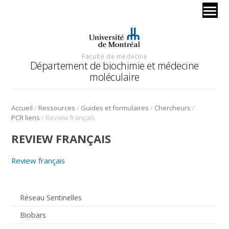
Faculté de médecine
Département de biochimie et médecine
moléculaire
/
/
/
/
Accueil
Ressources
Guides et formulaires
Chercheurs
/
PCR liens
Review français
REVIEW FRANÇAIS
Review français
Réseau Sentinelles
Biobars