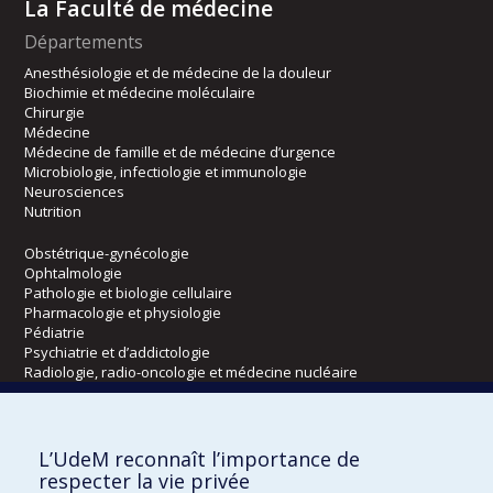
La Faculté de médecine
Départements
Anesthésiologie et de médecine de la douleur
Biochimie et médecine moléculaire
Chirurgie
Médecine
Médecine de famille et de médecine d’urgence
Microbiologie, infectiologie et immunologie
Neurosciences
Nutrition
Obstétrique-gynécologie
Ophtalmologie
Pathologie et biologie cellulaire
Pharmacologie et physiologie
Pédiatrie
Psychiatrie et d’addictologie
Radiologie, radio-oncologie et médecine nucléaire
Écoles
L’UdeM reconnaît l’importance de
Kinésiologie et des sciences de l’activité physique
respecter la vie privée