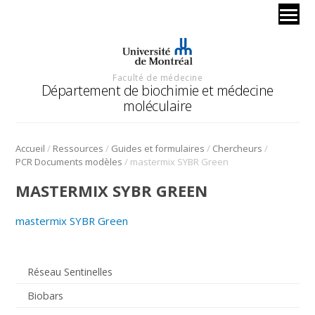
Faculté de médecine
Département de biochimie et médecine
moléculaire
/
/
/
/
Accueil
Ressources
Guides et formulaires
Chercheurs
/
PCR Documents modèles
mastermix SYBR Green
MASTERMIX SYBR GREEN
mastermix SYBR Green
Réseau Sentinelles
Biobars