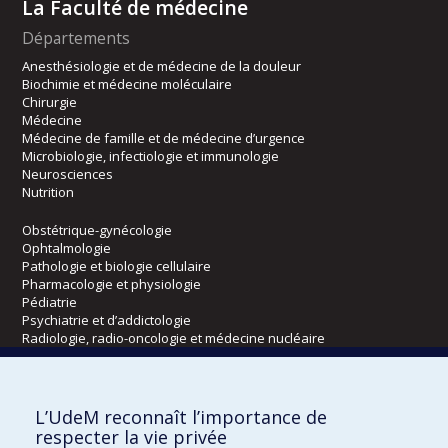
La Faculté de médecine
Départements
Anesthésiologie et de médecine de la douleur
Biochimie et médecine moléculaire
Chirurgie
Médecine
Médecine de famille et de médecine d’urgence
Microbiologie, infectiologie et immunologie
Neurosciences
Nutrition
Obstétrique-gynécologie
Ophtalmologie
Pathologie et biologie cellulaire
Pharmacologie et physiologie
Pédiatrie
Psychiatrie et d’addictologie
Radiologie, radio-oncologie et médecine nucléaire
Écoles
L’UdeM reconnaît l’importance de
Kinésiologie et des sciences de l’activité physique
respecter la vie privée