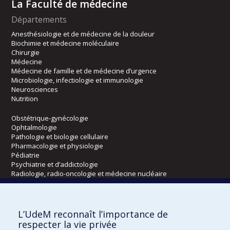
La Faculté de médecine
Départements
Anesthésiologie et de médecine de la douleur
Biochimie et médecine moléculaire
Chirurgie
Médecine
Médecine de famille et de médecine d’urgence
Microbiologie, infectiologie et immunologie
Neurosciences
Nutrition
Obstétrique-gynécologie
Ophtalmologie
Pathologie et biologie cellulaire
Pharmacologie et physiologie
Pédiatrie
Psychiatrie et d’addictologie
Radiologie, radio-oncologie et médecine nucléaire
Écoles
L’UdeM reconnaît l’importance de
Kinésiologie et des sciences de l’activité physique
respecter la vie privée