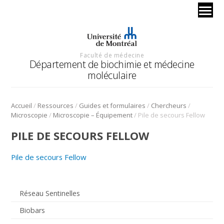
Faculté de médecine
Département de biochimie et médecine
moléculaire
/
/
/
/
Accueil
Ressources
Guides et formulaires
Chercheurs
/
/
Microscopie
Microscopie – Équipement
Pile de secours Fellow
PILE DE SECOURS FELLOW
Pile de secours Fellow
Réseau Sentinelles
Biobars