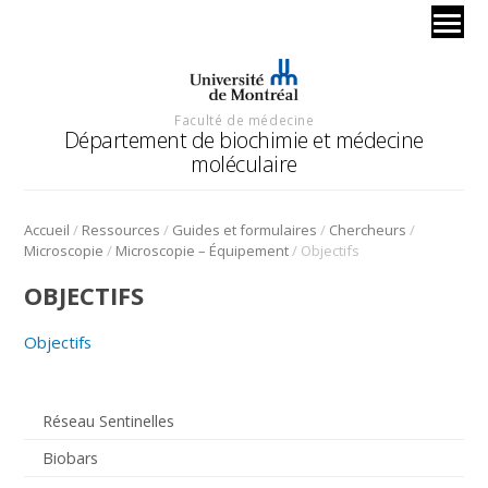
Faculté de médecine
Département de biochimie et médecine
moléculaire
/
/
/
/
Accueil
Ressources
Guides et formulaires
Chercheurs
/
/
Microscopie
Microscopie – Équipement
Objectifs
OBJECTIFS
Objectifs
Réseau Sentinelles
Biobars