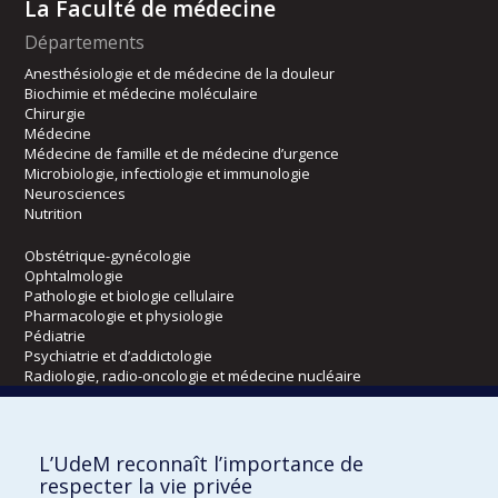
La Faculté de médecine
Départements
Anesthésiologie et de médecine de la douleur
Biochimie et médecine moléculaire
Chirurgie
Médecine
Médecine de famille et de médecine d’urgence
Microbiologie, infectiologie et immunologie
Neurosciences
Nutrition
Obstétrique-gynécologie
Ophtalmologie
Pathologie et biologie cellulaire
Pharmacologie et physiologie
Pédiatrie
Psychiatrie et d’addictologie
Radiologie, radio-oncologie et médecine nucléaire
Écoles
L’UdeM reconnaît l’importance de
Kinésiologie et des sciences de l’activité physique
respecter la vie privée