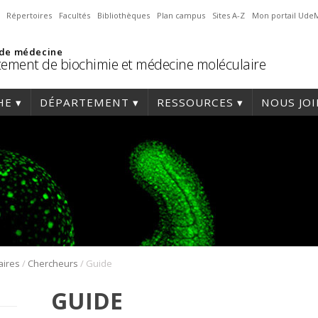
Répertoires
Facultés
Bibliothèques
Plan campus
Sites A-Z
Mon portail Ude
 de médecine
ement de biochimie et médecine moléculaire
HE
DÉPARTEMENT
RESSOURCES
NOUS JO
/
/
aires
Chercheurs
Guide
GUIDE