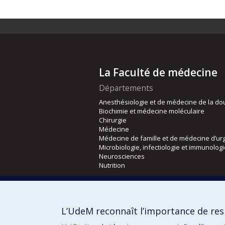
La Faculté de médecine
Départements
Anesthésiologie et de médecine de la do
Biochimie et médecine moléculaire
Chirurgie
Médecine
Médecine de famille et de médecine d’ur
Microbiologie, infectiologie et immunolog
Neurosciences
Nutrition
Écoles
Kinésiologie et des sciences de l’activité
L’UdeM reconnaît l’importance de resp
Orthophonie et audiologie
Réadaptation