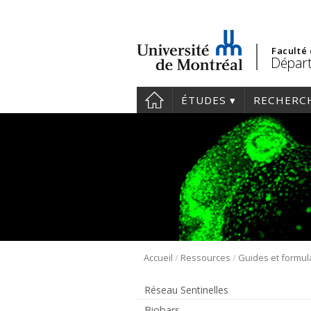
Faculté
Départ
ÉTUDES
RECHERC
/
/
Accueil
Ressources
Guides et formul
Réseau Sentinelles
Biobars