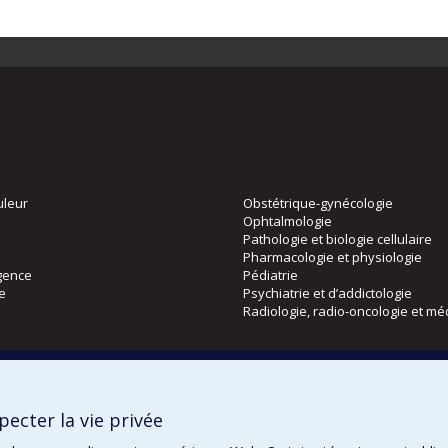
uleur
Obstétrique-gynécologie
Ophtalmologie
Pathologie et biologie cellulaire
Pharmacologie et physiologie
gence
Pédiatrie
ie
Psychiatrie et d’addictologie
Radiologie, radio-oncologie et mé
Directions
 physique
DPC
ecter la vie privée
CPASS
Éthique clinique