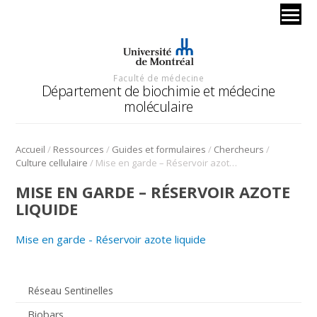
Faculté de médecine
Département de biochimie et médecine
moléculaire
/
/
/
/
Accueil
Ressources
Guides et formulaires
Chercheurs
/
Culture cellulaire
Mise en garde – Réservoir azote liquide
MISE EN GARDE – RÉSERVOIR AZOTE
LIQUIDE
Mise en garde - Réservoir azote liquide
Réseau Sentinelles
Biobars