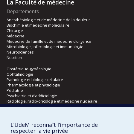
La Faculté de médecine
Départements
Anesthésiologie et de médecine de la douleur
Biochimie et médecine moléculaire
Chirurgie
Médecine
Médecine de famille et de médecine d’urgence
Microbiologie, infectiologie et immunologie
Neurosciences
Nutrition
Obstétrique-gynécologie
Ophtalmologie
Pathologie et biologie cellulaire
Pharmacologie et physiologie
Pédiatrie
Psychiatrie et d’addictologie
Radiologie, radio-oncologie et médecine nucléaire
Écoles
L’UdeM reconnaît l’importance de
Kinésiologie et des sciences de l’activité physique
respecter la vie privée