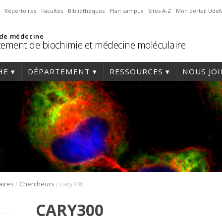
Répertoires
Facultés
Bibliothèques
Plan campus
Sites A-Z
Mon portail Ude
 de médecine
ement de biochimie et médecine moléculaire
HE
DÉPARTEMENT
RESSOURCES
NOUS JO
/
/
aires
Chercheurs
cary300
CARY300