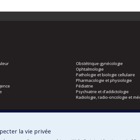
uleur
Obstétrique-gynécologie
Ophtalmologie
Pathologie et biologie cellulaire
Pharmacologie et physiologie
gence
Pédiatrie
ie
Psychiatrie et d’addictologie
Radiologie, radio-oncologie et mé
Directions
 physique
DPC
ecter la vie privée
CPASS
Éthique clinique