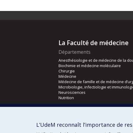
La Faculté de médecine
Départements
Anesthésiologie et de médecine de la do
Biochimie et médecine moléculaire
Chirurgie
Médecine
Médecine de famille et de médecine d’ur
Microbiologie, infectiologie et immunolog
Neurosciences
Nutrition
Écoles
Kinésiologie et des sciences de l’activité
L’UdeM reconnaît l’importance de resp
Orthophonie et audiologie
Réadaptation