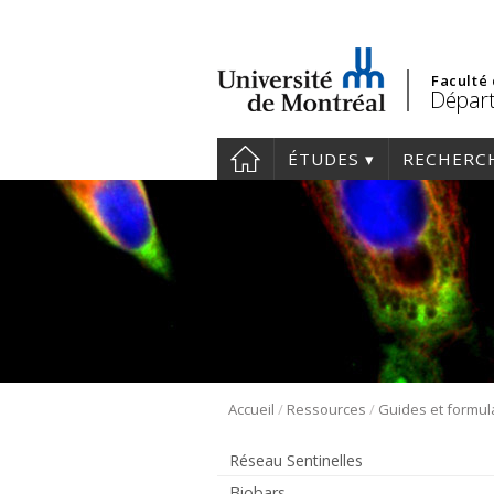
Faculté
Départ
ÉTUDES
RECHERC
/
/
Accueil
Ressources
Guides et formul
Réseau Sentinelles
Biobars