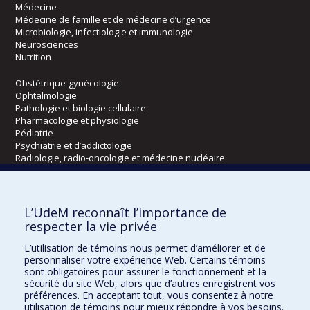
Médecine
Médecine de famille et de médecine d’urgence
Microbiologie, infectiologie et immunologie
Neurosciences
Nutrition
Obstétrique-gynécologie
Ophtalmologie
Pathologie et biologie cellulaire
Pharmacologie et physiologie
Pédiatrie
Psychiatrie et d’addictologie
Radiologie, radio-oncologie et médecine nucléaire
Écoles
L’UdeM reconnaît l’importance de
Kinésiologie et des sciences de l’activité physique
respecter la vie privée
Orthophonie et audiologie
L’utilisation de témoins nous permet d’améliorer et de
Réadaptation
personnaliser votre expérience Web. Certains témoins
sont obligatoires pour assurer le fonctionnement et la
Directions
sécurité du site Web, alors que d’autres enregistrent vos
préférences. En acceptant tout, vous consentez à notre
DPC
utilisation de témoins pour mieux répondre à vos besoins.