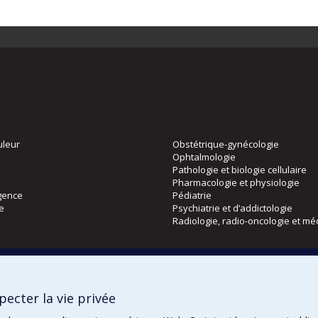
uleur
Obstétrique-gynécologie
Ophtalmologie
Pathologie et biologie cellulaire
Pharmacologie et physiologie
gence
Pédiatrie
ie
Psychiatrie et d’addictologie
Radiologie, radio-oncologie et mé
Directions
 physique
DPC
ecter la vie privée
CPASS
Éthique clinique