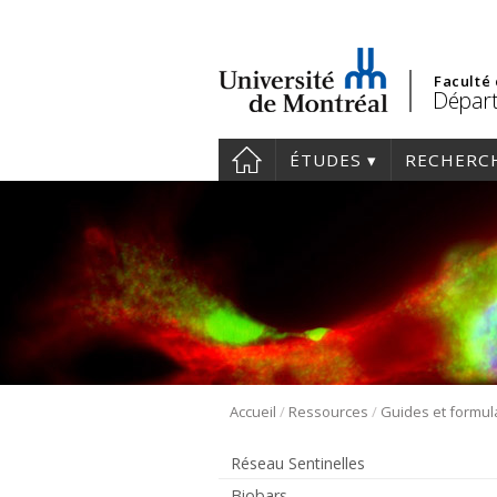
Faculté
Départ
ÉTUDES
RECHERC
/
/
Accueil
Ressources
Guides et formul
Réseau Sentinelles
Biobars