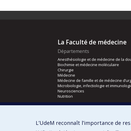
La Faculté de médecine
Départements
Anesthésiologie et de médecine de la do
Biochimie et médecine moléculaire
Chirurgie
Médecine
Médecine de famille et de médecine d’ur
Microbiologie, infectiologie et immunolog
Neurosciences
Nutrition
Écoles
Kinésiologie et des sciences de l’activité
L’UdeM reconnaît l’importance de resp
Orthophonie et audiologie
Réadaptation