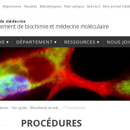
Répertoires
Facultés
Bibliothèques
Plan campus
Sites A-Z
Mon portail Ude
 de médecine
ement de biochimie et médecine moléculaire
HE
DÉPARTEMENT
RESSOURCES
NOUS JO
/
/
aires
1er cycle – Biochimie et médecine moléculaire
Procédures
PROCÉDURES