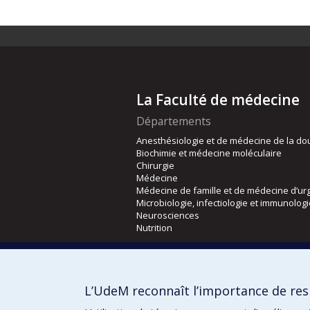
La Faculté de médecine
Départements
Anesthésiologie et de médecine de la do
Biochimie et médecine moléculaire
Chirurgie
Médecine
Médecine de famille et de médecine d’ur
Microbiologie, infectiologie et immunolog
Neurosciences
Nutrition
Écoles
Kinésiologie et des sciences de l’activité
L’UdeM reconnaît l’importance de resp
Orthophonie et audiologie
Réadaptation