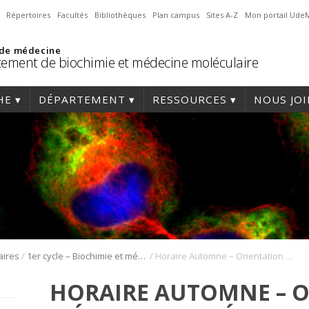
Répertoires
Facultés
Bibliothèques
Plan campus
Sites A-Z
Mon portail Ude
 de médecine
ement de biochimie et médecine moléculaire
HE
DÉPARTEMENT
RESSOURCES
NOUS JO
/
/
aires
1er cycle – Biochimie et médecine moléculaire
Horaire Automne – Orientation médecine moléculaire
HORAIRE AUTOMNE – 