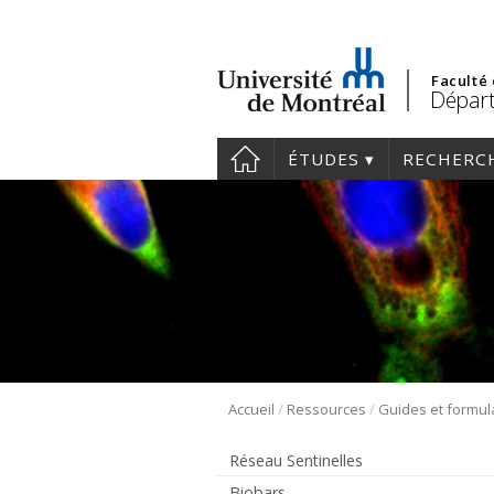
Faculté
Départ
ÉTUDES
RECHERC
/
/
Accueil
Ressources
Guides et formul
Réseau Sentinelles
Biobars