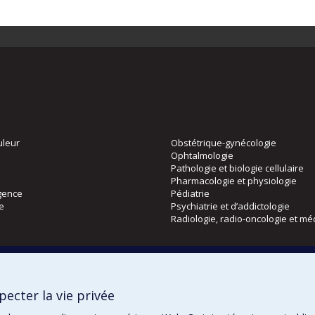
uleur
Obstétrique-gynécologie
Ophtalmologie
Pathologie et biologie cellulaire
Pharmacologie et physiologie
gence
Pédiatrie
ie
Psychiatrie et d’addictologie
Radiologie, radio-oncologie et mé
Directions
 physique
DPC
ecter la vie privée
CPASS
Éthique clinique