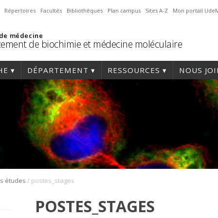
Répertoires
Facultés
Bibliothèques
Plan campus
Sites A-Z
Mon portail Ude
 de médecine
ement de biochimie et médecine moléculaire
HE
DÉPARTEMENT
RESSOURCES
NOUS JO
/
es études
postes_stages
POSTES_STAGES