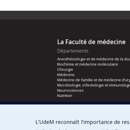
La Faculté de médecine
Départements
Anesthésiologie et de médecine de la do
Biochimie et médecine moléculaire
Chirurgie
Médecine
Médecine de famille et de médecine d’ur
Microbiologie, infectiologie et immunolog
Neurosciences
Nutrition
Écoles
Kinésiologie et des sciences de l’activité
L’UdeM reconnaît l’importance de resp
Orthophonie et audiologie
Réadaptation