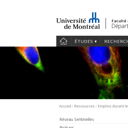
Faculté
Départ
ÉTUDES
RECHERC
/
/
Accueil
Ressources
Emplois durant l
Réseau Sentinelles
Biobars