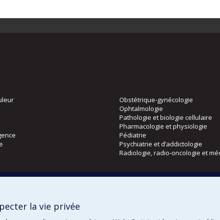
uleur
Obstétrique-gynécologie
Ophtalmologie
Pathologie et biologie cellulaire
Pharmacologie et physiologie
gence
Pédiatrie
ie
Psychiatrie et d’addictologie
Radiologie, radio-oncologie et mé
Directions
 physique
DPC
ecter la vie privée
CPASS
Éthique clinique