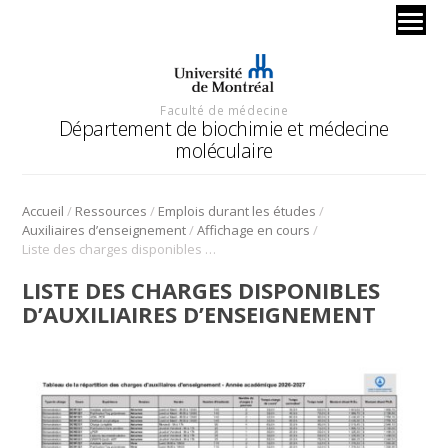
Faculté de médecine
Département de biochimie et médecine
moléculaire
/
/
/
Accueil
Ressources
Emplois durant les études
/
/
Auxiliaires d’enseignement
Affichage en cours
Liste des charges disponibles d’auxiliaires d’enseignement
LISTE DES CHARGES DISPONIBLES
D’AUXILIAIRES D’ENSEIGNEMENT