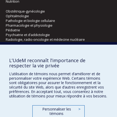
Nutrition
Obstétrique-gynécologie
Ophtalmologie
Pathologie et biologie cellulaire
Pharmacologie et physiologie
Pédiatrie
Psychiatrie et d’addictologie
Radiologie, radio-oncologie et médecine nucléaire
Écoles
L’UdeM reconnaît l’importance de
Kinésiologie et des sciences de l’activité physique
respecter la vie privée
Orthophonie et audiologie
L’utilisation de témoins nous permet d’améliorer et de
Réadaptation
personnaliser votre expérience Web. Certains témoins
sont obligatoires pour assurer le fonctionnement et la
Directions
sécurité du site Web, alors que d’autres enregistrent vos
préférences. En acceptant tout, vous consentez à notre
DPC
utilisation de témoins pour mieux répondre à vos besoins.
CPASS
Éthique clinique
Personnaliser les
>
témoins