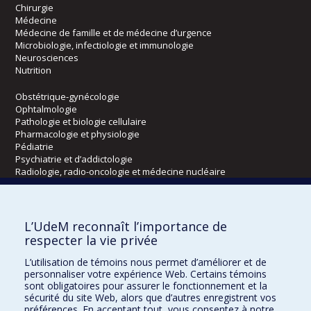
Chirurgie
Médecine
Médecine de famille et de médecine d’urgence
Microbiologie, infectiologie et immunologie
Neurosciences
Nutrition
Obstétrique-gynécologie
Ophtalmologie
Pathologie et biologie cellulaire
Pharmacologie et physiologie
Pédiatrie
Psychiatrie et d’addictologie
Radiologie, radio-oncologie et médecine nucléaire
Écoles
L’UdeM reconnaît l’importance de
Kinésiologie et des sciences de l’activité physique
respecter la vie privée
Orthophonie et audiologie
L’utilisation de témoins nous permet d’améliorer et de
Réadaptation
personnaliser votre expérience Web. Certains témoins
sont obligatoires pour assurer le fonctionnement et la
Directions
sécurité du site Web, alors que d’autres enregistrent vos
préférences. En acceptant tout, vous consentez à notre