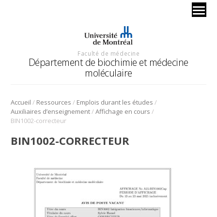
Faculté de médecine
Département de biochimie et médecine
moléculaire
/
/
/
Accueil
Ressources
Emplois durant les études
/
/
Auxiliaires d’enseignement
Affichage en cours
BIN1002-correcteur
BIN1002-CORRECTEUR