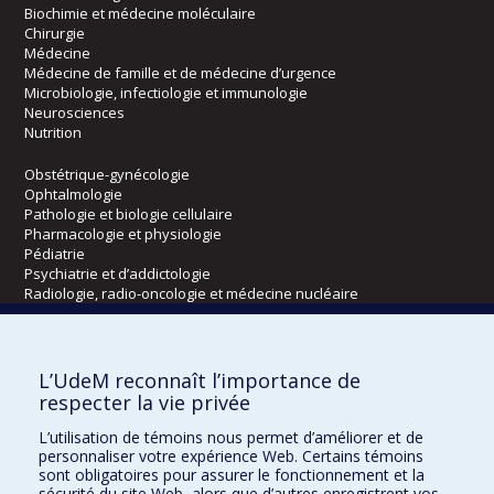
Biochimie et médecine moléculaire
Chirurgie
Médecine
Médecine de famille et de médecine d’urgence
Microbiologie, infectiologie et immunologie
Neurosciences
Nutrition
Obstétrique-gynécologie
Ophtalmologie
Pathologie et biologie cellulaire
Pharmacologie et physiologie
Pédiatrie
Psychiatrie et d’addictologie
Radiologie, radio-oncologie et médecine nucléaire
Écoles
L’UdeM reconnaît l’importance de
Kinésiologie et des sciences de l’activité physique
respecter la vie privée
Orthophonie et audiologie
L’utilisation de témoins nous permet d’améliorer et de
Réadaptation
personnaliser votre expérience Web. Certains témoins
sont obligatoires pour assurer le fonctionnement et la
Directions
sécurité du site Web, alors que d’autres enregistrent vos