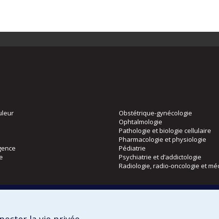
uleur
Obstétrique-gynécologie
Ophtalmologie
Pathologie et biologie cellulaire
Pharmacologie et physiologie
gence
Pédiatrie
ie
Psychiatrie et d’addictologie
Radiologie, radio-oncologie et mé
Directions
 physique
DPC