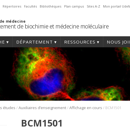
Répertoires
Facultés
Bibliothèques
Plan campus
Sites A-Z
Mon portail Ude
 de médecine
ement de biochimie et médecine moléculaire
HE
DÉPARTEMENT
RESSOURCES
NOUS JO
/
/
/
es études
Auxiliaires d’enseignement
Affichage en cours
BCM1501
BCM1501