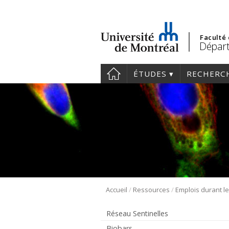
Faculté
Départ
ÉTUDES
RECHERC
/
/
Accueil
Ressources
Emplois durant l
Réseau Sentinelles
Biobars