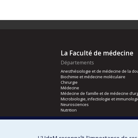
La Faculté de médecine
Départements
Anesthésiologie et de médecine de la do
Biochimie et médecine moléculaire
Chirurgie
Médecine
Médecine de famille et de médecine d’ur
Microbiologie, infectiologie et immunolog
Neurosciences
Nutrition
Écoles
Kinésiologie et des sciences de l’activité