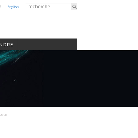
M
English
INDRE
teur