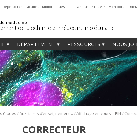
Répertoires
Facultés
Bibliothèques
Plan campus
Sites A-Z
Mon portail Ude
 de médecine
ement de biochimie et médecine moléculaire
HE
DÉPARTEMENT
RESSOURCES
NOUS JO
/
/
/
es études
Auxiliaires d’enseignement bio-informatique
Affichage en cours – BIN
Correc
CORRECTEUR