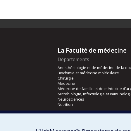
La Faculté de médecine
Départements
Anesthésiologie et de médecine de la do
Biochimie et médecine moléculaire
Chirurgie
Médecine
Médecine de famille et de médecine d’ur
Microbiologie, infectiologie et immunolog
Neurosciences
Nutrition
Écoles
Kinésiologie et des sciences de l’activité