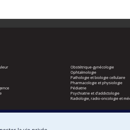
uleur
Obstétrique-gynécologie
Ophtalmologie
Pathologie et biologie cellulaire
Pharmacologie et physiologie
gence
Pédiatrie
ie
Psychiatrie et d’addictologie
Radiologie, radio-oncologie et mé
Directions
 physique
DPC