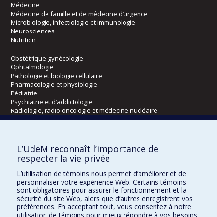
Médecine
Médecine de famille et de médecine d’urgence
Microbiologie, infectiologie et immunologie
Neurosciences
Nutrition
Obstétrique-gynécologie
Ophtalmologie
Pathologie et biologie cellulaire
Pharmacologie et physiologie
Pédiatrie
Psychiatrie et d’addictologie
Radiologie, radio-oncologie et médecine nucléaire
Écoles
L’UdeM reconnaît l’importance de
Kinésiologie et des sciences de l’activité physique
respecter la vie privée
Orthophonie et audiologie
L’utilisation de témoins nous permet d’améliorer et de
Réadaptation
personnaliser votre expérience Web. Certains témoins
sont obligatoires pour assurer le fonctionnement et la
Directions
sécurité du site Web, alors que d’autres enregistrent vos
préférences. En acceptant tout, vous consentez à notre
DPC
utilisation de témoins pour mieux répondre à vos besoins.