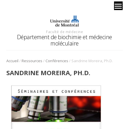
Faculté de médecine
Département de biochimie et médecine
moléculaire
/
/
/
Accueil
Ressources
Conférences
Sandrine Moreira, Ph.D.
SANDRINE MOREIRA, PH.D.