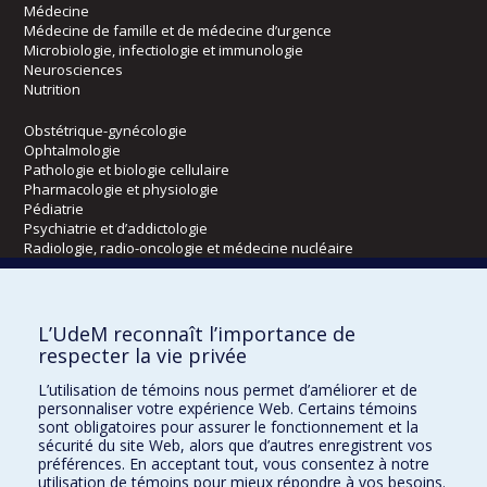
Médecine
Médecine de famille et de médecine d’urgence
Microbiologie, infectiologie et immunologie
Neurosciences
Nutrition
Obstétrique-gynécologie
Ophtalmologie
Pathologie et biologie cellulaire
Pharmacologie et physiologie
Pédiatrie
Psychiatrie et d’addictologie
Radiologie, radio-oncologie et médecine nucléaire
Écoles
L’UdeM reconnaît l’importance de
Kinésiologie et des sciences de l’activité physique
respecter la vie privée
Orthophonie et audiologie
L’utilisation de témoins nous permet d’améliorer et de
Réadaptation
personnaliser votre expérience Web. Certains témoins
sont obligatoires pour assurer le fonctionnement et la
Directions
sécurité du site Web, alors que d’autres enregistrent vos
préférences. En acceptant tout, vous consentez à notre
DPC
utilisation de témoins pour mieux répondre à vos besoins.