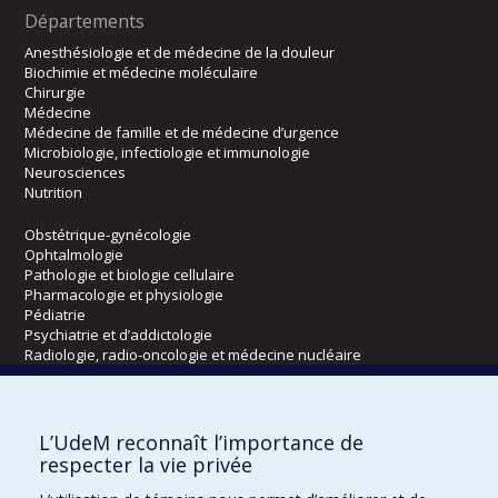
Départements
Anesthésiologie et de médecine de la douleur
Biochimie et médecine moléculaire
Chirurgie
Médecine
Médecine de famille et de médecine d’urgence
Microbiologie, infectiologie et immunologie
Neurosciences
Nutrition
Obstétrique-gynécologie
Ophtalmologie
Pathologie et biologie cellulaire
Pharmacologie et physiologie
Pédiatrie
Psychiatrie et d’addictologie
Radiologie, radio-oncologie et médecine nucléaire
Écoles
L’UdeM reconnaît l’importance de
Kinésiologie et des sciences de l’activité physique
respecter la vie privée
Orthophonie et audiologie