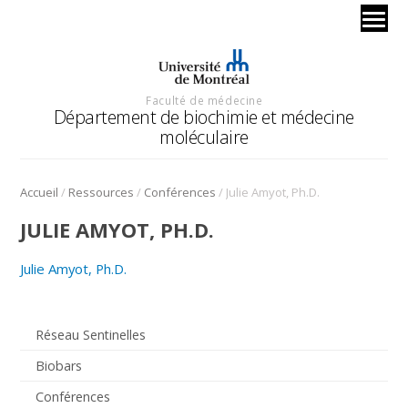
Faculté de médecine
Département de biochimie et médecine
moléculaire
/
/
/
Accueil
Ressources
Conférences
Julie Amyot, Ph.D.
JULIE AMYOT, PH.D.
Julie Amyot, Ph.D.
Réseau Sentinelles
Biobars
Conférences