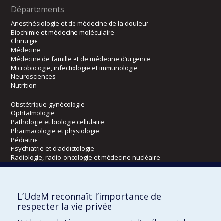
Départements
Anesthésiologie et de médecine de la douleur
Biochimie et médecine moléculaire
Chirurgie
Médecine
Médecine de famille et de médecine d’urgence
Microbiologie, infectiologie et immunologie
Neurosciences
Nutrition
Obstétrique-gynécologie
Ophtalmologie
Pathologie et biologie cellulaire
Pharmacologie et physiologie
Pédiatrie
Psychiatrie et d’addictologie
Radiologie, radio-oncologie et médecine nucléaire
Écoles
L’UdeM reconnaît l’importance de
Kinésiologie et des sciences de l’activité physique
respecter la vie privée
Orthophonie et audiologie