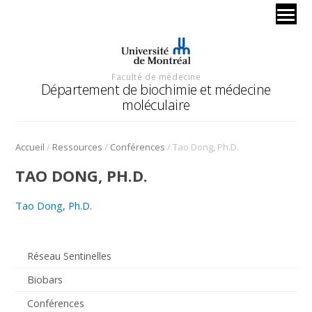
Faculté de médecine
Département de biochimie et médecine
moléculaire
/
/
/
Accueil
Ressources
Conférences
Tao Dong, Ph.D.
TAO DONG, PH.D.
Tao Dong, Ph.D.
Réseau Sentinelles
Biobars
Conférences