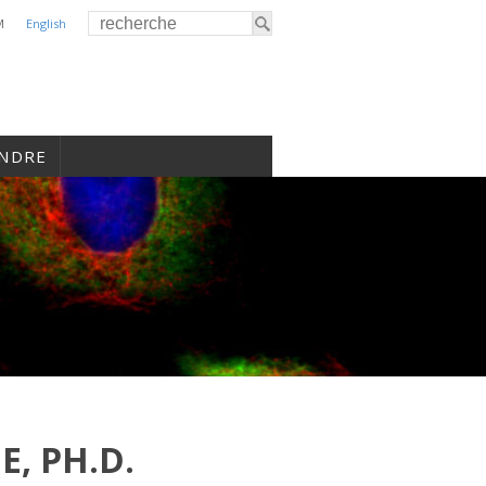
M
English
INDRE
, PH.D.