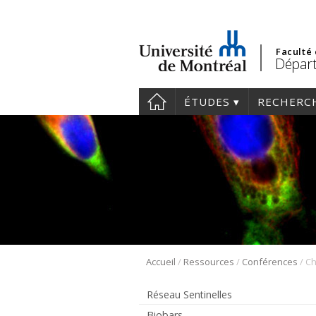
Faculté
Départ
ÉTUDES
RECHERC
/
/
/
Accueil
Ressources
Conférences
Ch
Réseau Sentinelles
Biobars