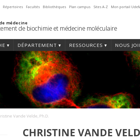
Répertoires
Facultés
Bibliothèques
Plan campus
Sites A-Z
Mon portail Ude
 de médecine
ement de biochimie et médecine moléculaire
HE
DÉPARTEMENT
RESSOURCES
NOUS JO
ristine Vande Velde, Ph.D.
CHRISTINE VANDE VELDE