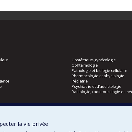
uleur
Obstétrique-gynécologie
Ophtalmologie
Pathologie et biologie cellulaire
Pharmacologie et physiologie
gence
Pédiatrie
ie
Psychiatrie et d’addictologie
Radiologie, radio-oncologie et mé
Directions
 physique
DPC
ecter la vie privée
CPASS
Éthique clinique