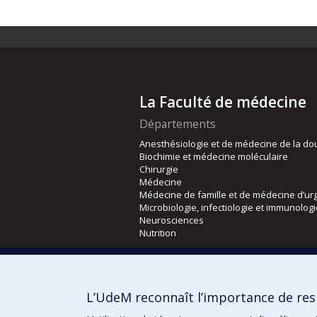
La Faculté de médecine
Départements
Anesthésiologie et de médecine de la do
Biochimie et médecine moléculaire
Chirurgie
Médecine
Médecine de famille et de médecine d’ur
Microbiologie, infectiologie et immunolog
Neurosciences
Nutrition
Écoles
Kinésiologie et des sciences de l’activité
L’UdeM reconnaît l’importance de resp
Orthophonie et audiologie
Réadaptation