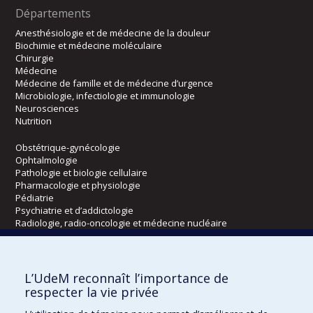
Départements
Anesthésiologie et de médecine de la douleur
Biochimie et médecine moléculaire
Chirurgie
Médecine
Médecine de famille et de médecine d’urgence
Microbiologie, infectiologie et immunologie
Neurosciences
Nutrition
Obstétrique-gynécologie
Ophtalmologie
Pathologie et biologie cellulaire
Pharmacologie et physiologie
Pédiatrie
Psychiatrie et d’addictologie
Radiologie, radio-oncologie et médecine nucléaire
Écoles
L’UdeM reconnaît l’importance de
Kinésiologie et des sciences de l’activité physique
respecter la vie privée
Orthophonie et audiologie