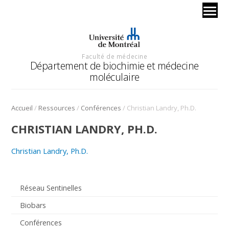
Faculté de médecine
Département de biochimie et médecine
moléculaire
/
/
/
Accueil
Ressources
Conférences
Christian Landry, Ph.D.
CHRISTIAN LANDRY, PH.D.
Christian Landry, Ph.D.
Réseau Sentinelles
Biobars
Conférences