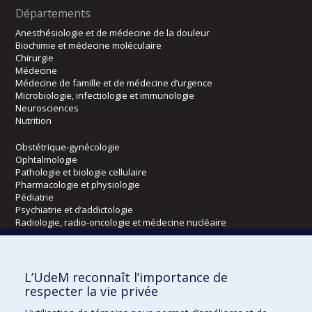
Départements
Anesthésiologie et de médecine de la douleur
Biochimie et médecine moléculaire
Chirurgie
Médecine
Médecine de famille et de médecine d’urgence
Microbiologie, infectiologie et immunologie
Neurosciences
Nutrition
Obstétrique-gynécologie
Ophtalmologie
Pathologie et biologie cellulaire
Pharmacologie et physiologie
Pédiatrie
Psychiatrie et d’addictologie
Radiologie, radio-oncologie et médecine nucléaire
Écoles
L’UdeM reconnaît l’importance de
Kinésiologie et des sciences de l’activité physique
respecter la vie privée
Orthophonie et audiologie