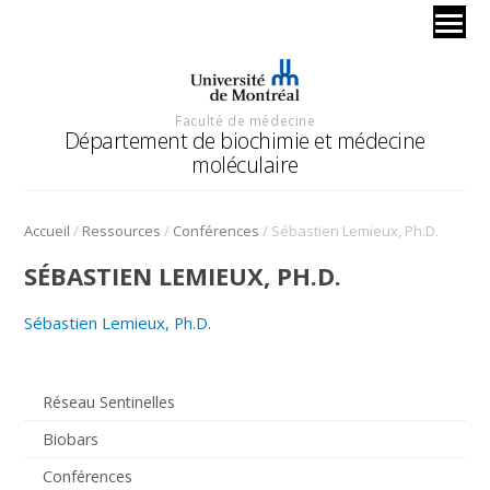
Faculté de médecine
Département de biochimie et médecine
moléculaire
/
/
/
Accueil
Ressources
Conférences
Sébastien Lemieux, Ph.D.
SÉBASTIEN LEMIEUX, PH.D.
Sébastien Lemieux, Ph.D.
Réseau Sentinelles
Biobars
Conférences