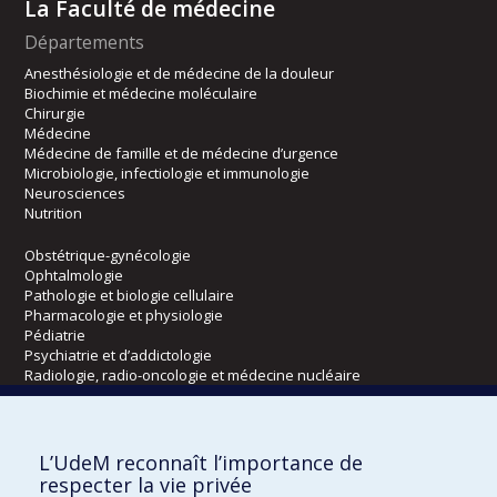
La Faculté de médecine
Départements
Anesthésiologie et de médecine de la douleur
Biochimie et médecine moléculaire
Chirurgie
Médecine
Médecine de famille et de médecine d’urgence
Microbiologie, infectiologie et immunologie
Neurosciences
Nutrition
Obstétrique-gynécologie
Ophtalmologie
Pathologie et biologie cellulaire
Pharmacologie et physiologie
Pédiatrie
Psychiatrie et d’addictologie
Radiologie, radio-oncologie et médecine nucléaire
Écoles
L’UdeM reconnaît l’importance de
Kinésiologie et des sciences de l’activité physique
respecter la vie privée