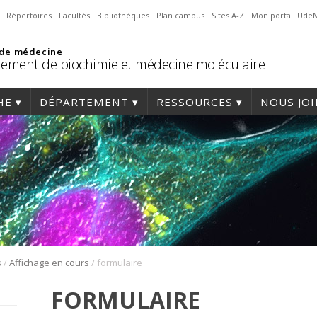
Répertoires
Facultés
Bibliothèques
Plan campus
Sites A-Z
Mon portail Ude
 de médecine
ement de biochimie et médecine moléculaire
HE
DÉPARTEMENT
RESSOURCES
NOUS JO
/
/
s
Affichage en cours
formulaire
FORMULAIRE