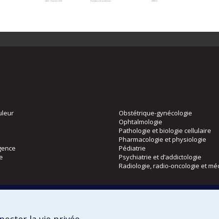
uleur
Obstétrique-gynécologie
Ophtalmologie
Pathologie et biologie cellulaire
Pharmacologie et physiologie
gence
Pédiatrie
ie
Psychiatrie et d’addictologie
Radiologie, radio-oncologie et mé
Directions
 physique
DPC