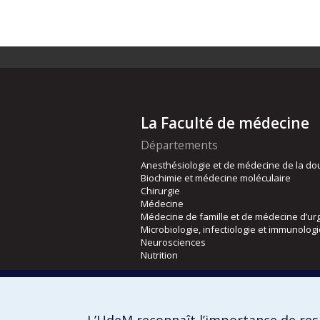
La Faculté de médecine
Départements
Anesthésiologie et de médecine de la do
Biochimie et médecine moléculaire
Chirurgie
Médecine
Médecine de famille et de médecine d’ur
Microbiologie, infectiologie et immunolog
Neurosciences
Nutrition
Écoles
Kinésiologie et des sciences de l’activité