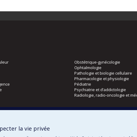
uleur
Obstétrique-gynécologie
Ophtalmologie
Pathologie et biologie cellulaire
Pharmacologie et physiologie
gence
Pédiatrie
ie
Psychiatrie et d’addictologie
Radiologie, radio-oncologie et mé
Directions
 physique
DPC
ecter la vie privée
CPASS
Éthique clinique