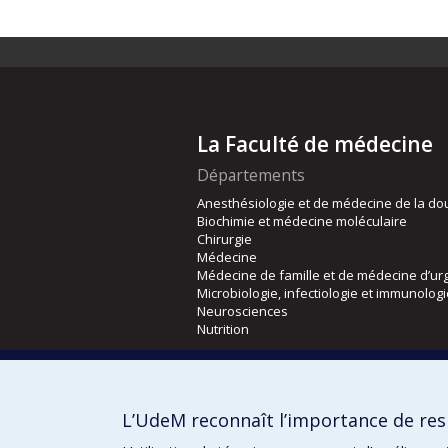
La Faculté de médecine
Départements
Anesthésiologie et de médecine de la do
Biochimie et médecine moléculaire
Chirurgie
Médecine
Médecine de famille et de médecine d’ur
Microbiologie, infectiologie et immunolog
Neurosciences
Nutrition
Écoles
Kinésiologie et des sciences de l’activité
L’UdeM reconnaît l’importance de resp
Orthophonie et audiologie
Réadaptation