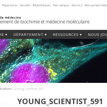
Répertoires
Facultés
Bibliothèques
Plan campus
Sites A-Z
Mon portail Ude
 de médecine
ement de biochimie et médecine moléculaire
HE
DÉPARTEMENT
RESSOURCES
NOUS JO
/
lications
young_scientist_591
YOUNG_SCIENTIST_591