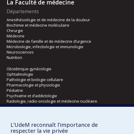
La Faculté de médecine
Départements
Anesthésiologie et de médecine de la douleur
Biochimie et médecine moléculaire
Chirurgie
Médecine
Médecine de famille et de médecine d’urgence
Microbiologie, infectiologie et immunologie
Neurosciences
Nutrition
Obstétrique-gynécologie
Ophtalmologie
Pathologie et biologie cellulaire
Pharmacologie et physiologie
Pédiatrie
Psychiatrie et d’addictologie
Radiologie, radio-oncologie et médecine nucléaire
Écoles
L’UdeM reconnaît l’importance de
Kinésiologie et des sciences de l’activité physique
respecter la vie privée